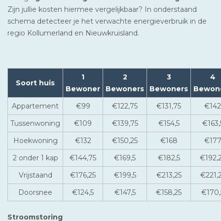
Zijn jullie kosten hiermee vergelijkbaar? In onderstaand
schema detecteer je het verwachte energieverbruik in de
regio Kollumerland en Nieuwkruisland.
1
2
3
4
Soort huis
Bewoner
Bewoners
Bewoners
Bewon
Appartement
€99
€122,75
€131,75
€142
Tussenwoning
€109
€139,75
€154,5
€163,
Hoekwoning
€132
€150,25
€168
€17
2 onder 1 kap
€144,75
€169,5
€182,5
€192,
Vrijstaand
€176,25
€199,5
€213,25
€221,
Doorsnee
€124,5
€147,5
€158,25
€170,
Stroomstoring