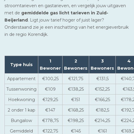
stroomtarieven en gastarieven, en vergelijk jouw uitgaven
met de
gemiddelde gas licht tarieven in Zuid-
Beijerland
. Ligt jouw tarief hoger of juist lager?
Onderstaand zie je een inschatting van het energieverbruik
in de regio Korendijk.
1
2
3
4
Type huis
Bewoner
Bewoners
Bewoners
Bewon
Appartement
€100,25
€121,75
€131,5
€140,
Tussenwoning
€109
€138,25
€152,25
€163,
Hoekwoning
€129,25
€151
€166,25
€178,
2 onder 1 kap
€147
€168,25
€182,5
€192,
Bungalow
€178,75
€198,25
€214,25
€224,
Gemiddeld
€122,75
€145
€161
€169,