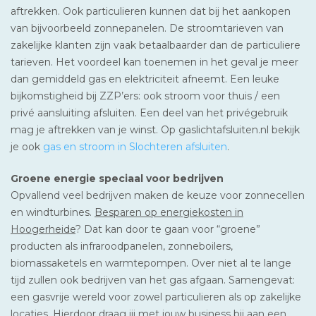
aftrekken. Ook particulieren kunnen dat bij het aankopen
van bijvoorbeeld zonnepanelen. De stroomtarieven van
zakelijke klanten zijn vaak betaalbaarder dan de particuliere
tarieven. Het voordeel kan toenemen in het geval je meer
dan gemiddeld gas en elektriciteit afneemt. Een leuke
bijkomstigheid bij ZZP’ers: ook stroom voor thuis / een
privé aansluiting afsluiten. Een deel van het privégebruik
mag je aftrekken van je winst. Op gaslichtafsluiten.nl bekijk
je ook
gas en stroom in Slochteren afsluiten
.
Groene energie speciaal voor bedrijven
Opvallend veel bedrijven maken de keuze voor zonnecellen
en windturbines.
Besparen op energiekosten in
Hoogerheide
? Dat kan door te gaan voor “groene”
producten als infraroodpanelen, zonneboilers,
biomassaketels en warmtepompen. Over niet al te lange
tijd zullen ook bedrijven van het gas afgaan. Samengevat:
een gasvrije wereld voor zowel particulieren als op zakelijke
locaties. Hierdoor draag jij met jouw business bij aan een