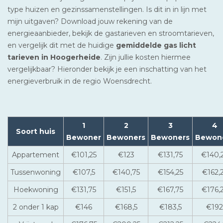
type huizen en gezinssamenstellingen. Is dit in in lijn met
mijn uitgaven? Download jouw rekening van de
energieaanbieder, bekijk de gastarieven en stroomtarieven,
en vergelijk dit met de huidige
gemiddelde gas licht
tarieven in Hoogerheide
. Zijn jullie kosten hiermee
vergelijkbaar? Hieronder bekijk je een inschatting van het
energieverbruik in de regio Woensdrecht.
1
2
3
4
Soort huis
Bewoner
Bewoners
Bewoners
Bewon
Appartement
€101,25
€123
€131,75
€140,
Tussenwoning
€107,5
€140,75
€154,25
€162,
Hoekwoning
€131,75
€151,5
€167,75
€176,
2 onder 1 kap
€146
€168,5
€183,5
€192