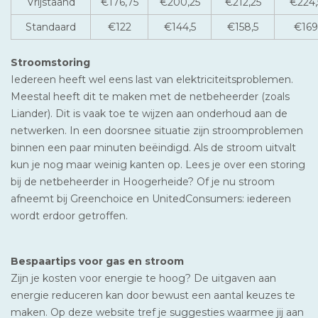
Vrijstaand
€176,75
€200,25
€212,25
€224,
Standaard
€122
€144,5
€158,5
€169
Stroomstoring
Iedereen heeft wel eens last van elektriciteitsproblemen.
Meestal heeft dit te maken met de netbeheerder (zoals
Liander). Dit is vaak toe te wijzen aan onderhoud aan de
netwerken. In een doorsnee situatie zijn stroomproblemen
binnen een paar minuten beëindigd. Als de stroom uitvalt
kun je nog maar weinig kanten op. Lees je over een storing
bij de netbeheerder in Hoogerheide? Of je nu stroom
afneemt bij Greenchoice en UnitedConsumers: iedereen
wordt erdoor getroffen.
Bespaartips voor gas en stroom
Zijn je kosten voor energie te hoog? De uitgaven aan
energie reduceren kan door bewust een aantal keuzes te
maken. Op deze website tref je suggesties waarmee jij aan