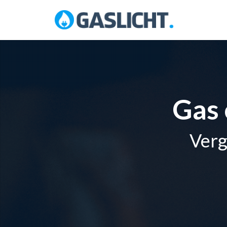
Skip
to
content
Gas 
Verg