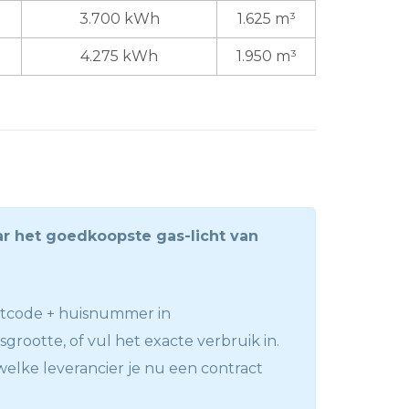
3.700 kWh
1.625 m³
4.275 kWh
1.950 m³
r het goedkoopste gas-licht van
stcode + huisnummer in
sgrootte, of vul het exacte verbruik in.
welke leverancier je nu een contract