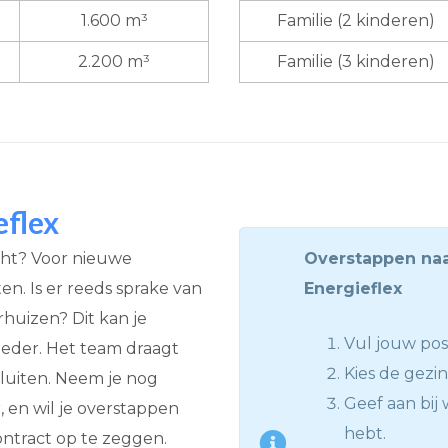
1.600 m³
Familie (2 kinderen)
2.200 m³
Familie (3 kinderen)
eflex
ocht? Voor nieuwe
Overstappen naa
en. Is er reeds sprake van
Energieflex
rhuizen? Dit kan je
Vul jouw po
ieder. Het team draagt
Kies de gezin
luiten. Neem je nog
Geef aan bij 
, en wil je overstappen
hebt.
ontract op te zeggen.