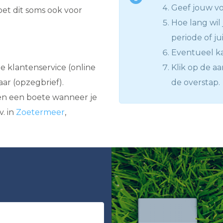
Geef jouw voo
et dit soms ook voor
Hoe lang wil 
periode of jui
Eventueel ka
 klantenservice (online
Klik op de a
baar (opzegbrief).
de overstap.
 en een boete wanneer je
v. in
Zoetermeer
,