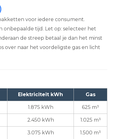
)
 pakketten voor iedere consument.
en onbepaalde tijd. Let op: selecteer het
Onderaan de streep betaal je dan het minst
s over naar het voordeligste gas en licht
Elektriciteit kWh
Gas
1.875 kWh
625 m³
2.450 kWh
1.025 m³
3.075 kWh
1.500 m³