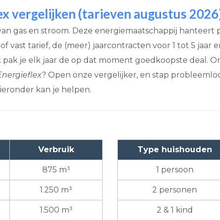
lex vergelijken (tarieven augustus 2026
 van gas en stroom. Deze energiemaatschappij hanteert
f vast tarief, de (meer) jaarcontracten voor 1 tot 5 jaar 
ijk pak je elk jaar de op dat moment goedkoopste deal. 
nergieflex
? Open onze vergelijker, en stap probleemloo
ieronder kan je helpen.
Verbruik
Type huishouden
875 m³
1 persoon
1.250 m³
2 personen
1.500 m³
2 & 1 kind