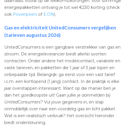
daarnaast vooral op de welkomstkortingen. Voor sommige
energiepakketten ontvang je tot wel €230 korting (check
ook
Powerpeers
of
E.ON
).
Gas en elektriciteit UnitedConsumers vergelijken
(tarieven augustus 2026)
UnitedConsumers is een gangbare verstrekker van gas en
stroom. De energieleverancier biedt allerlei soorten
contracten. Onder andere het modelcontract, variabele en
vaste tarieven, en pakketten die 1 jaar of 3 jaar lopen en
onbepaalde tijd. Belangrijk: ga eerst voor een vast tarief
i.c.m. een kortlopend (1 jarig) contract. In de praktijk is elke
jaar overstappen interessant. Want op die manier ben je
dan het goedkoopste uit! Gaan jullie je
aanmelden bij
UnitedConsumers
? Vul jouw gegevens in, en stap
onmiddellijk over naar een voordelig gas en licht pakket.
Wat is een realistisch verbruik? Het overzicht hieronder
biedt ondersteuning.