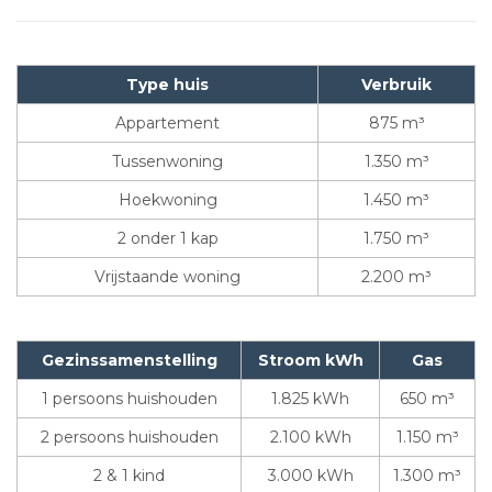
Type huis
Verbruik
Appartement
875 m³
Tussenwoning
1.350 m³
Hoekwoning
1.450 m³
2 onder 1 kap
1.750 m³
Vrijstaande woning
2.200 m³
Gezinssamenstelling
Stroom kWh
Gas
1 persoons huishouden
1.825 kWh
650 m³
2 persoons huishouden
2.100 kWh
1.150 m³
2 & 1 kind
3.000 kWh
1.300 m³