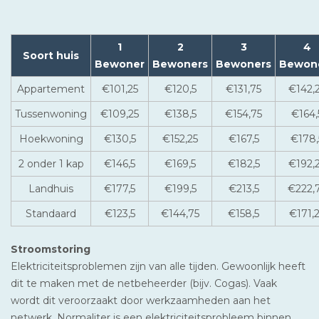
1
2
3
4
Soort huis
Bewoner
Bewoners
Bewoners
Bewon
Appartement
€101,25
€120,5
€131,75
€142,
Tussenwoning
€109,25
€138,5
€154,75
€164,
Hoekwoning
€130,5
€152,25
€167,5
€178,
2 onder 1 kap
€146,5
€169,5
€182,5
€192,
Landhuis
€177,5
€199,5
€213,5
€222,
Standaard
€123,5
€144,75
€158,5
€171,
Stroomstoring
Elektriciteitsproblemen zijn van alle tijden. Gewoonlijk heeft
dit te maken met de netbeheerder (bijv. Cogas). Vaak
wordt dit veroorzaakt door werkzaamheden aan het
netwerk. Normaliter is een elektriciteitsprobleem binnen