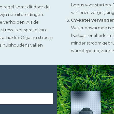
bonus voor starters.
de regel komt dit door de
van onze vergelijkin
zijn netuitbreidingen.
CV-ketel vervangen
e verholpen. Als de
Water opwarmen is e
tress. Is er sprake van
bestaan er allerlei m
lderheide? Of je nu stroom
minder stroom gebr
e huishoudens vallen
warmtepomp, zonnebo