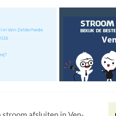
en in Ven-Zelderheide
2026
mij?
stroom afsluiten in Ven-