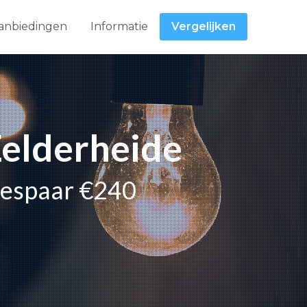
anbiedingen
Informatie
Vergelijken
Zelderheide
 bespaar €240