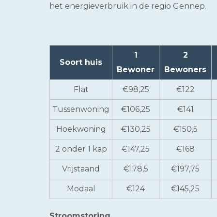
het energieverbruik in de regio Gennep.
1
2
Soort huis
Bewoner
Bewoners
Flat
€98,25
€122
Tussenwoning
€106,25
€141
Hoekwoning
€130,25
€150,5
2 onder 1 kap
€147,25
€168
Vrijstaand
€178,5
€197,75
Modaal
€124
€145,25
Stroomstoring