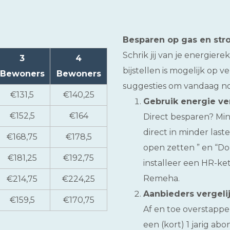
Besparen op gas en st
Schrik jij van je energie
3
4
bijstellen is mogelijk op v
Bewoners
Bewoners
suggesties om vandaag no
€131,5
€140,25
Gebruik energie ve
€152,5
€164
Direct besparen? Mind
direct in minder last
€168,75
€178,5
open zetten ” en “Do
€181,25
€192,75
installeer een HR-ket
Remeha.
€214,75
€224,25
Aanbieders vergeli
€159,5
€170,75
Af en toe overstappen
een (kort) 1 jarig a