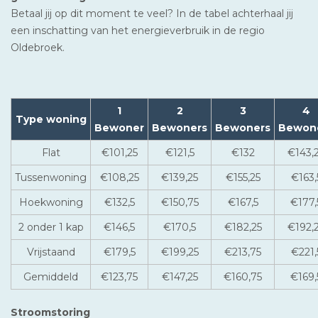
Betaal jij op dit moment te veel? In de tabel achterhaal jij
een inschatting van het energieverbruik in de regio
Oldebroek.
1
2
3
4
Type woning
Bewoner
Bewoners
Bewoners
Bewon
Flat
€101,25
€121,5
€132
€143,
Tussenwoning
€108,25
€139,25
€155,25
€163,
Hoekwoning
€132,5
€150,75
€167,5
€177,
2 onder 1 kap
€146,5
€170,5
€182,25
€192,
Vrijstaand
€179,5
€199,25
€213,75
€221,
Gemiddeld
€123,75
€147,25
€160,75
€169,
Stroomstoring