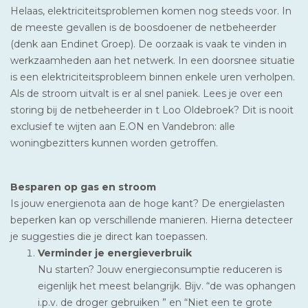
Helaas, elektriciteitsproblemen komen nog steeds voor. In
de meeste gevallen is de boosdoener de netbeheerder
(denk aan Endinet Groep). De oorzaak is vaak te vinden in
werkzaamheden aan het netwerk. In een doorsnee situatie
is een elektriciteitsprobleem binnen enkele uren verholpen.
Als de stroom uitvalt is er al snel paniek. Lees je over een
storing bij de netbeheerder in t Loo Oldebroek? Dit is nooit
exclusief te wijten aan E.ON en Vandebron: alle
woningbezitters kunnen worden getroffen.
Besparen op gas en stroom
Is jouw energienota aan de hoge kant? De energielasten
beperken kan op verschillende manieren. Hierna detecteer
je suggesties die je direct kan toepassen.
Verminder je energieverbruik
Nu starten? Jouw energieconsumptie reduceren is
eigenlijk het meest belangrijk. Bijv. “de was ophangen
i.p.v. de droger gebruiken ” en “Niet een te grote