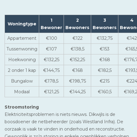
1
2
3
4
Woningtype
Bewoner
Bewoners
Bewoners
Bewon
Appartement
€100
€122
€132,75
€142
Tussenwoning
€107
€138,5
€153
€165,
Hoekwoning
€132,25
€152,25
€168
€176,
2 onder 1 kap
€144,75
€168
€182,5
€193,
Bungalow
€178,5
€198,75
€215
€22
Modaal
€121,25
€144,25
€160,5
€169,
Stroomstoring
Elektriciteitsproblemen is niets nieuws. Dikwijls is de
boosdoener de netbeheerder (zoals Westland Infra). De
oorzaak is vaak te vinden in onderhoud en reconstructie.
Gewoonlijk is zo’n storing in enkele ogenblikken verholpen.