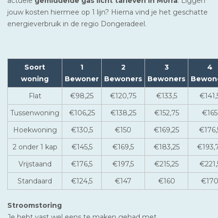
actuele
gemiddelde gas licht tarieven in Morra
. Liggen
jouw kosten hiermee op 1 lijn? Hierna vind je het geschatte
energieverbruik in de regio Dongeradeel.
Soort
1
2
3
4
woning
Bewoner
Bewoners
Bewoners
Bewon
Flat
€98,25
€120,75
€133,5
€141,
Tussenwoning
€106,25
€138,25
€152,75
€165
Hoekwoning
€130,5
€150
€169,25
€176,
2 onder 1 kap
€145,5
€169,5
€183,25
€193,
Vrijstaand
€176,5
€197,5
€215,25
€221,
Standaard
€124,5
€147
€160
€17
Stroomstoring
Je hebt vast wel eens te maken gehad met