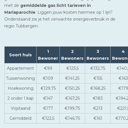
met de
gemiddelde gas licht tarieven in
Mariaparochie
. Liggen jouw kosten hiermee op 1 lijn?
Onderstaand zie je het verwachte energieverbruik in de
regio Tubbergen.
1
2
3
4
Soort huis
Bewoner
Bewoners
Bewoners
Bewon
Appartement
€99
€123,5
€132,75
€140,
Tussenwoning
€109
€141,25
€155
€163
Hoekwoning
€129,75
€150,25
€168,25
€17
2 onder 1 kap
€147
€167,25
€183
€194,
Vrijstaand
€177
€199,75
€213
€221,
Gemiddeld
€122,5
€146,75
€161
€170,