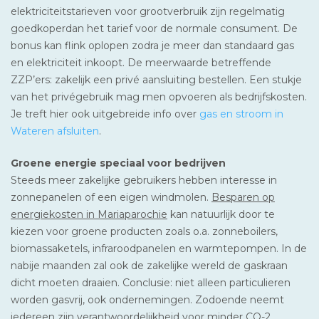
elektriciteitstarieven voor grootverbruik zijn regelmatig
goedkoperdan het tarief voor de normale consument. De
bonus kan flink oplopen zodra je meer dan standaard gas
en elektriciteit inkoopt. De meerwaarde betreffende
ZZP’ers: zakelijk een privé aansluiting bestellen. Een stukje
van het privégebruik mag men opvoeren als bedrijfskosten.
Je treft hier ook uitgebreide info over
gas en stroom in
Wateren afsluiten
.
Groene energie speciaal voor bedrijven
Steeds meer zakelijke gebruikers hebben interesse in
zonnepanelen of een eigen windmolen.
Besparen op
energiekosten in Mariaparochie
kan natuurlijk door te
kiezen voor groene producten zoals o.a. zonneboilers,
biomassaketels, infraroodpanelen en warmtepompen. In de
nabije maanden zal ook de zakelijke wereld de gaskraan
dicht moeten draaien. Conclusie: niet alleen particulieren
worden gasvrij, ook ondernemingen. Zodoende neemt
iedereen zijn verantwoordelijkheid voor minder CO-2