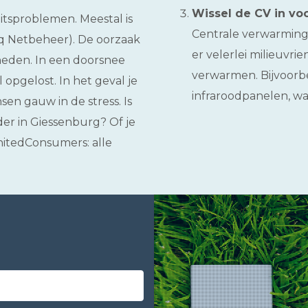
Wissel de CV in vo
eitsproblemen. Meestal is
Centrale verwarming 
q Netbeheer). De oorzaak
er velerlei milieuvri
heden. In een doorsnee
verwarmen. Bijvoorb
 opgelost. In het geval je
infraroodpanelen, w
n gauw in de stress. Is
der in Giessenburg? Of je
nitedConsumers: alle