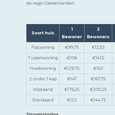
de regio Giessenlanden.
1
2
Soort huis
Bewoner
Bewoners
Flatwoning
€99,75
€123,5
Tussenwoning
€108
€141,5
Hoekwoning
€129,75
€150
2 onder 1 kap
€147
€167,75
Vrijstaand
€176,25
€200,25
Standaard
€122
€144,75
Stroomstoring