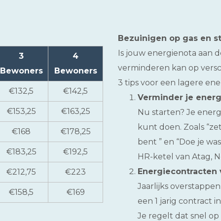
Bezuinigen op gas en s
Is jouw energienota aan 
3
4
verminderen kan op versch
Bewoners
Bewoners
3 tips voor een lagere en
€132,5
€142,5
Verminder je energ
€153,25
€163,25
Nu starten? Je energ
kunt doen. Zoals “zet
€168
€178,25
bent ” en “Doe je was
€183,25
€192,5
HR-ketel van Atag, N
Energiecontracten 
€212,75
€223
Jaarlijks overstappen
€158,5
€169
een 1 jarig contract 
Je regelt dat snel o