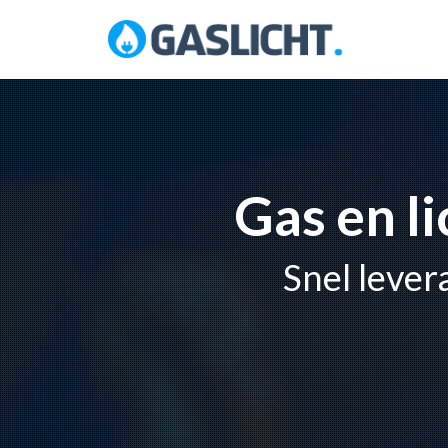
Skip
to
content
Gas en l
Snel lever