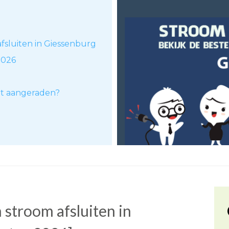
afsluiten in Giessenburg
2026
dt aangeraden?
stroom afsluiten in