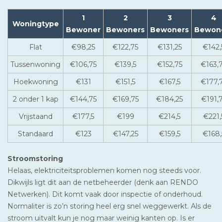
1
2
3
4
Woningtype
Bewoner
Bewoners
Bewoners
Bewon
Flat
€98,25
€122,75
€131,25
€142,
Tussenwoning
€106,75
€139,5
€152,75
€163,
Hoekwoning
€131
€151,5
€167,5
€177,
2 onder 1 kap
€144,75
€169,75
€184,25
€191,
Vrijstaand
€177,5
€199
€214,5
€221,
Standaard
€123
€147,25
€159,5
€168,
Stroomstoring
Helaas, elektriciteitsproblemen komen nog steeds voor.
Dikwijls ligt dit aan de netbeheerder (denk aan RENDO
Netwerken). Dit komt vaak door inspectie of onderhoud.
Normaliter is zo’n storing heel erg snel weggewerkt. Als de
stroom uitvalt kun je nog maar weinig kanten op. Is er