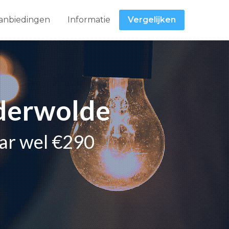
anbiedingen
Informatie
Vergelijken
lderwolde
aar wel €290