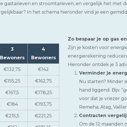
e gastarieven en stroomtarieven, en vergelijk het met 
vergelijkbaar? In het schema hieronder vind je een gemid
Zo bespaar je op gas e
Zijn je kosten voor energ
3
4
energierekening reducere
Bewoners
Bewoners
Hieronder ontdek je 3 advi
€132,75
€142
Verminder je energ
€155,25
€162,75
Nu starten? Minder el
hand liggend. Bijv. “
€167,5
€178,25
voor dat je vriezer g
€184
€193,75
Remeha, Atag, Vaillant
Contracten vergeli
€215,5
€221,25
Om de 12 maanden ov