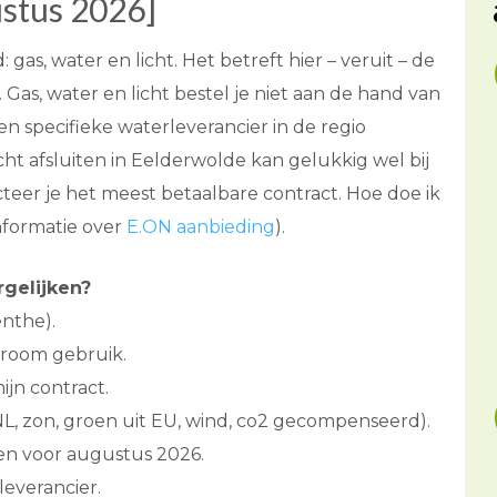
stus 2026]
s, water en licht. Het betreft hier – veruit – de
 Gas, water en licht bestel je niet aan de hand van
en specifieke waterleverancier in de regio
cht afsluiten in Eelderwolde kan gelukkig wel bij
cteer je het meest betaalbare contract. Hoe doe ik
informatie over
E.ON aanbieding
).
rgelijken?
enthe).
troom gebruik.
ijn contract.
 NL, zon, groen uit EU, wind, co2 gecompenseerd).
ven voor augustus 2026.
everancier.