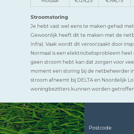
Modaal
€124,25
€146,75
Stroomstoring
Je hebt vast wel eens te maken gehad met 
Gewoonlijk heeft dit te maken met de netb
Infra). Vaak wordt dit veroorzaakt door ins
Normaal is een elektriciteitsprobleem heel e
geen stroom hebt kan dat zorgen voor veel
moment een storing bij de netbeheerder i
stroom afneemt bij DELTA en Noordelijk Lo
woningbezitters kunnen worden getroffen
Postcode