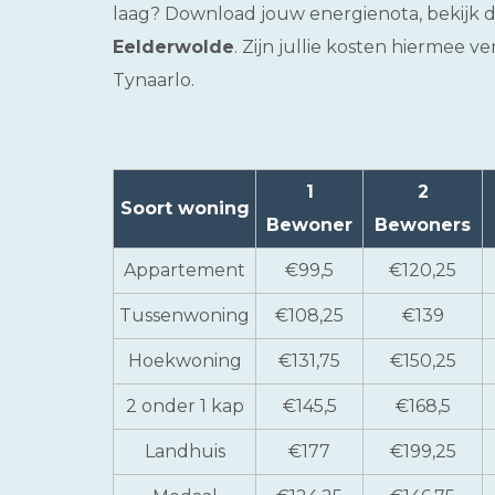
laag? Download jouw energienota, bekijk d
Eelderwolde
. Zijn jullie kosten hiermee 
Tynaarlo.
1
2
Soort woning
Bewoner
Bewoners
Appartement
€99,5
€120,25
Tussenwoning
€108,25
€139
Hoekwoning
€131,75
€150,25
2 onder 1 kap
€145,5
€168,5
Landhuis
€177
€199,25