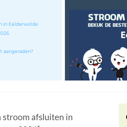
en in Eelderwolde
2026
dt aangeraden?
stroom afsluiten in