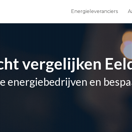
Energieleveranciers
A
icht vergelijken Ee
lle energiebedrijven en besp