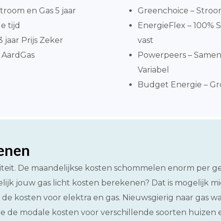
troom en Gas 5 jaar
Greenchoice – Stroo
 tijd
EnergieFlex – 100% S
jaar Prijs Zeker
vast
 AardGas
Powerpeers – Same
Variabel
Budget Energie – Gro
kenen
iciteit. De maandelijkse kosten schommelen enorm per 
jk jouw gas licht kosten berekenen? Dat is mogelijk mi
de kosten voor elektra en gas. Nieuwsgierig naar gas wat
 je de modale kosten voor verschillende soorten huizen 