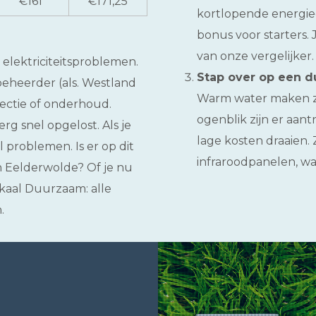
€161
€171,25
kortlopende energiec
bonus voor starters.
van onze vergelijker.
elektriciteitsproblemen.
Stap over op een d
eheerder (als. Westland
Warm water maken zo
pectie of onderhoud.
ogenblik zijn er aan
rg snel opgelost. Als je
lage kosten draaien.
 problemen. Is er op dit
infraroodpanelen, 
n Eelderwolde? Of je nu
kaal Duurzaam: alle
.