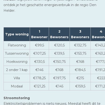
ontdek je het geschatte energieverbruik in de regio Den
Helder.
1
2
3
4
Type woning
Bewoner
Bewoners
Bewoners
Bewon
Flatwoning
€99,5
€120,5
€132,75
€143,
Tussenwoning
€107,25
€139,5
€153,75
€163,
Hoekwoning
€130,5
€150,75
€168
€177,
2 onder 1 kap
€146
€168
€184,5
€191,
Villa
€178,25
€197,75
€215
€22
Modaal
€121,25
€145
€159,5
€171,
Stroomstoring
Elektriciteitsproblemen is niets nieuws. Meestal heeft dit te