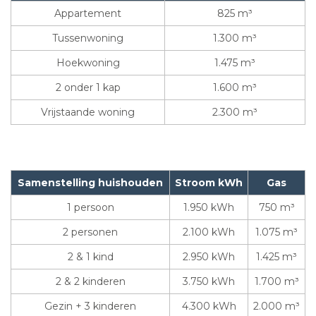
Appartement
825 m³
Tussenwoning
1.300 m³
Hoekwoning
1.475 m³
2 onder 1 kap
1.600 m³
Vrijstaande woning
2.300 m³
Samenstelling huishouden
Stroom kWh
Gas
1 persoon
1.950 kWh
750 m³
2 personen
2.100 kWh
1.075 m³
2 & 1 kind
2.950 kWh
1.425 m³
2 & 2 kinderen
3.750 kWh
1.700 m³
Gezin + 3 kinderen
4.300 kWh
2.000 m³