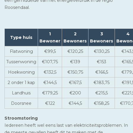
een gemiddelde van het energieverbruik in de regio
Roosendaal.
1
2
3
4
Type huis
Bewoner
Bewoners
Bewoners
Bewon
Flatwoning
€99,5
€120,25
€130,25
€143,
Tussenwoning
€107,75
€139
€153
€165,
Hoekwoning
€132,5
€150,75
€166,5
€179,
2 onder 1 kap
€144,5
€167,5
€183,75
€191,
Landhuis
€179,25
€200
€215,5
€221,
Doorsnee
€122
€144,5
€158,25
€170,
Stroomstoring
Iedereen heeft wel eens last van elektriciteitsproblemen. In
de meeste gevallen heeft dit te maken met de