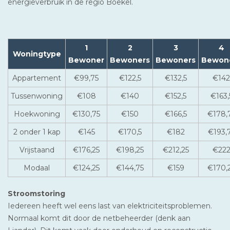
energieverbruik in de regio Boekel.
1
2
3
4
Woningtype
Bewoner
Bewoners
Bewoners
Bewon
Appartement
€99,75
€122,5
€132,5
€142
Tussenwoning
€108
€140
€152,5
€163,
Hoekwoning
€130,75
€150
€166,5
€178,
2 onder 1 kap
€145
€170,5
€182
€193,
Vrijstaand
€176,25
€198,25
€212,25
€22
Modaal
€124,25
€144,75
€159
€170,
Stroomstoring
Iedereen heeft wel eens last van elektriciteitsproblemen.
Normaal komt dit door de netbeheerder (denk aan