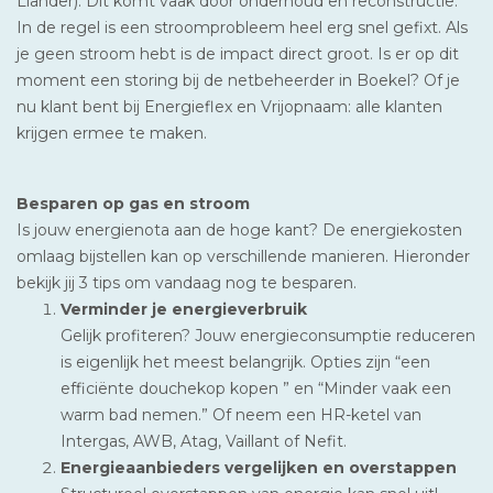
Liander). Dit komt vaak door onderhoud en reconstructie.
In de regel is een stroomprobleem heel erg snel gefixt. Als
je geen stroom hebt is de impact direct groot. Is er op dit
moment een storing bij de netbeheerder in Boekel? Of je
nu klant bent bij Energieflex en Vrijopnaam: alle klanten
krijgen ermee te maken.
Besparen op gas en stroom
Is jouw energienota aan de hoge kant? De energiekosten
omlaag bijstellen kan op verschillende manieren. Hieronder
bekijk jij 3 tips om vandaag nog te besparen.
Verminder je energieverbruik
Gelijk profiteren? Jouw energieconsumptie reduceren
is eigenlijk het meest belangrijk. Opties zijn “een
efficiënte douchekop kopen ” en “Minder vaak een
warm bad nemen.” Of neem een HR-ketel van
Intergas, AWB, Atag, Vaillant of Nefit.
Energieaanbieders vergelijken en overstappen