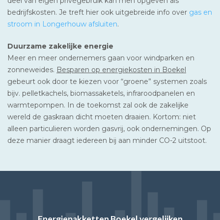
deel van eigen privégebruik kan men opgeven als
bedrijfskosten. Je treft hier ook uitgebreide info over
gas en
stroom in Longerhouw afsluiten
.
Duurzame zakelijke energie
Meer en meer ondernemers gaan voor windparken en
zonneweides.
Besparen op energiekosten in Boekel
gebeurt ook door te kiezen voor “groene” systemen zoals
bijv. pelletkachels, biomassaketels, infraroodpanelen en
warmtepompen. In de toekomst zal ook de zakelijke
wereld de gaskraan dicht moeten draaien. Kortom: niet
alleen particulieren worden gasvrij, ook ondernemingen. Op
deze manier draagt iedereen bij aan minder CO-2 uitstoot.
Energiepakketten Boekel vergelijken