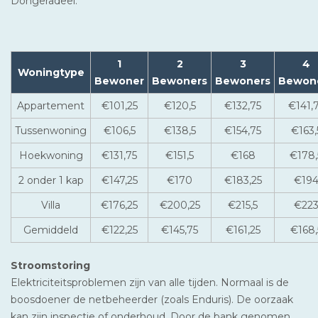
Dongeradeel.
1
2
3
4
Woningtype
Bewoner
Bewoners
Bewoners
Bewon
Appartement
€101,25
€120,5
€132,75
€141,
Tussenwoning
€106,5
€138,5
€154,75
€163,
Hoekwoning
€131,75
€151,5
€168
€178,
2 onder 1 kap
€147,25
€170
€183,25
€19
Villa
€176,25
€200,25
€215,5
€22
Gemiddeld
€122,25
€145,75
€161,25
€168,
Stroomstoring
Elektriciteitsproblemen zijn van alle tijden. Normaal is de
boosdoener de netbeheerder (zoals Enduris). De oorzaak
kan zijn inspectie of onderhoud. Door de bank genomen