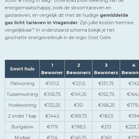
Scoor ik hoog of laag? Download jouw rekening van de
energiemaatschappij, zoek de stroomtarieven en
gastarieven, en vergelijk dit met de huidige
gemiddelde
gas licht tarieven in Vragender
. Zijn jullie kosten hiermee
vergelijkbaar? In onderstaand schema bekijk je het
geschatte energieverbruik in de regio Oost Gelre.
1
2
3
4
Soort huis
Bewoner
Bewoners
Bewoners
Bewon
Flatwoning
€101,5
€121,5
€131,75
€142
Tussenwoning
€106,75
€141,25
€152,75
€164,
Hoekwoning
€132,25
€151
€168,25
€179,
2 onder 1 kap
€144,5
€169,75
€182,5
€19
Bungalow
€179
€198,5
€213
€223,
Modaal
€124
€145,75
€160
€17