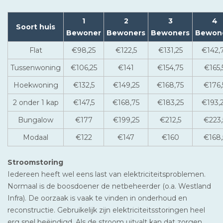
1
2
3
4
Soort huis
Bewoner
Bewoners
Bewoners
Bewon
Flat
€98,25
€122,5
€131,25
€142,
Tussenwoning
€106,25
€141
€154,75
€165,
Hoekwoning
€132,5
€149,25
€168,75
€176,
2 onder 1 kap
€147,5
€168,75
€183,25
€193,
Bungalow
€177
€199,25
€212,5
€223,
Modaal
€122
€147
€160
€168,
Stroomstoring
Iedereen heeft wel eens last van elektriciteitsproblemen.
Normaal is de boosdoener de netbeheerder (o.a. Westland
Infra). De oorzaak is vaak te vinden in onderhoud en
reconstructie. Gebruikelijk zijn elektriciteitsstoringen heel
erg snel beëindigd. Als de stroom uitvalt kan dat zorgen