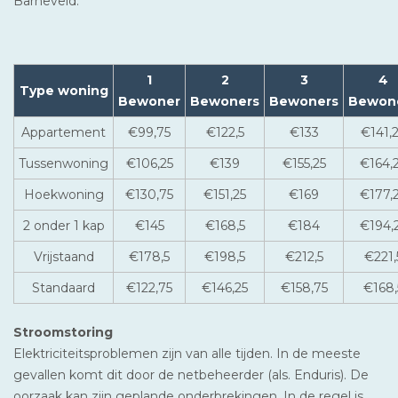
Barneveld.
1
2
3
4
Type woning
Bewoner
Bewoners
Bewoners
Bewon
Appartement
€99,75
€122,5
€133
€141,
Tussenwoning
€106,25
€139
€155,25
€164,
Hoekwoning
€130,75
€151,25
€169
€177,
2 onder 1 kap
€145
€168,5
€184
€194,
Vrijstaand
€178,5
€198,5
€212,5
€221,
Standaard
€122,75
€146,25
€158,75
€168,
Stroomstoring
Elektriciteitsproblemen zijn van alle tijden. In de meeste
gevallen komt dit door de netbeheerder (als. Enduris). De
oorzaak kan zijn geplande onderbrekingen. In de regel is