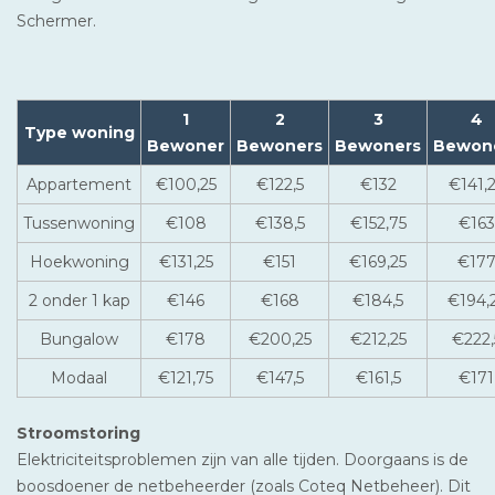
Schermer.
1
2
3
4
Type woning
Bewoner
Bewoners
Bewoners
Bewon
Appartement
€100,25
€122,5
€132
€141,
Tussenwoning
€108
€138,5
€152,75
€163
Hoekwoning
€131,25
€151
€169,25
€17
2 onder 1 kap
€146
€168
€184,5
€194,
Bungalow
€178
€200,25
€212,25
€222,
Modaal
€121,75
€147,5
€161,5
€171
Stroomstoring
Elektriciteitsproblemen zijn van alle tijden. Doorgaans is de
boosdoener de netbeheerder (zoals Coteq Netbeheer). Dit