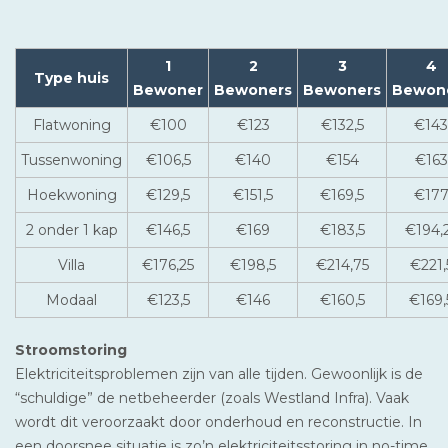
1
2
3
4
Type huis
Bewoner
Bewoners
Bewoners
Bewon
Flatwoning
€100
€123
€132,5
€143
Tussenwoning
€106,5
€140
€154
€163
Hoekwoning
€129,5
€151,5
€169,5
€17
2 onder 1 kap
€146,5
€169
€183,5
€194,
Villa
€176,25
€198,5
€214,75
€221,
Modaal
€123,5
€146
€160,5
€169,
Stroomstoring
Elektriciteitsproblemen zijn van alle tijden. Gewoonlijk is de
“schuldige” de netbeheerder (zoals Westland Infra). Vaak
wordt dit veroorzaakt door onderhoud en reconstructie. In
een doorsnee situatie is zo’n elektriciteitsstoring in no-time