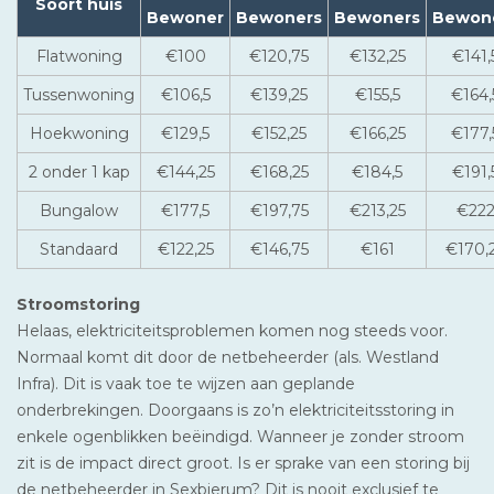
Soort huis
Bewoner
Bewoners
Bewoners
Bewon
Flatwoning
€100
€120,75
€132,25
€141,
Tussenwoning
€106,5
€139,25
€155,5
€164,
Hoekwoning
€129,5
€152,25
€166,25
€177,
2 onder 1 kap
€144,25
€168,25
€184,5
€191,
Bungalow
€177,5
€197,75
€213,25
€22
Standaard
€122,25
€146,75
€161
€170,
Stroomstoring
Helaas, elektriciteitsproblemen komen nog steeds voor.
Normaal komt dit door de netbeheerder (als. Westland
Infra). Dit is vaak toe te wijzen aan geplande
onderbrekingen. Doorgaans is zo’n elektriciteitsstoring in
enkele ogenblikken beëindigd. Wanneer je zonder stroom
zit is de impact direct groot. Is er sprake van een storing bij
de netbeheerder in Sexbierum? Dit is nooit exclusief te