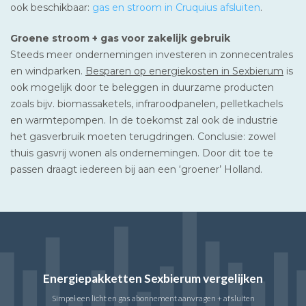
ook beschikbaar:
gas en stroom in Cruquius afsluiten
.
Groene stroom + gas voor zakelijk gebruik
Steeds meer ondernemingen investeren in zonnecentrales
en windparken.
Besparen op energiekosten in Sexbierum
is
ook mogelijk door te beleggen in duurzame producten
zoals bijv. biomassaketels, infraroodpanelen, pelletkachels
en warmtepompen. In de toekomst zal ook de industrie
het gasverbruik moeten terugdringen. Conclusie: zowel
thuis gasvrij wonen als ondernemingen. Door dit toe te
passen draagt iedereen bij aan een ‘groener’ Holland.
Energiepakketten Sexbierum vergelijken
Simpel een licht en gas abonnement aanvragen + afsluiten