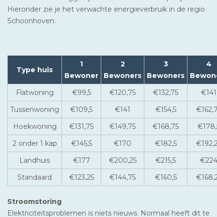
Hieronder zie je het verwachte energieverbruik in de regio
Schoonhoven.
1
2
3
4
Type huis
Bewoner
Bewoners
Bewoners
Bewon
Flatwoning
€99,5
€120,75
€132,75
€141
Tussenwoning
€109,5
€141
€154,5
€162,
Hoekwoning
€131,75
€149,75
€168,75
€178,
2 onder 1 kap
€145,5
€170
€182,5
€192,
Landhuis
€177
€200,25
€215,5
€22
Standaard
€123,25
€144,75
€160,5
€168,
Stroomstoring
Elektriciteitsproblemen is niets nieuws. Normaal heeft dit te