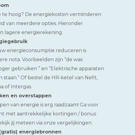
room
gie te hoog? De energiekosten verminderen
and van meerdere opties. Hieronder
en lagere energierekening.
giegebruik
ouw energieconsumptie reduceren is
ere nota. Voorbeelden zijn “de was
roger gebruiken ” en “Elektrische apparaten
n staan.” Of bestel de HR-ketel van Nefit,
a of Intergas.
jken en overstappen
en van energie is erg raadzaam! Ga voor
t met aantrekkelijke kortingen / bonus
kijk jij meteen via onze vergelijkingen.
gratis) energiebronnen