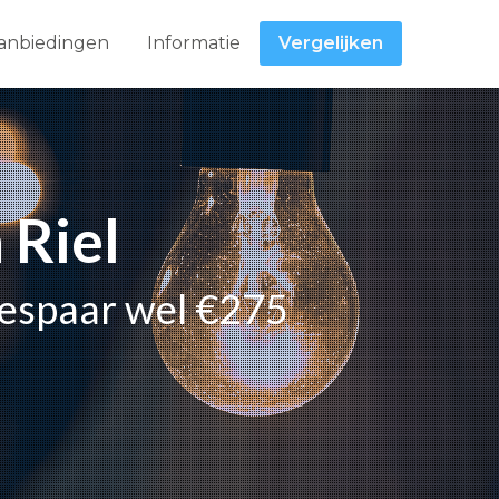
anbiedingen
Informatie
Vergelijken
 Riel
bespaar wel €275