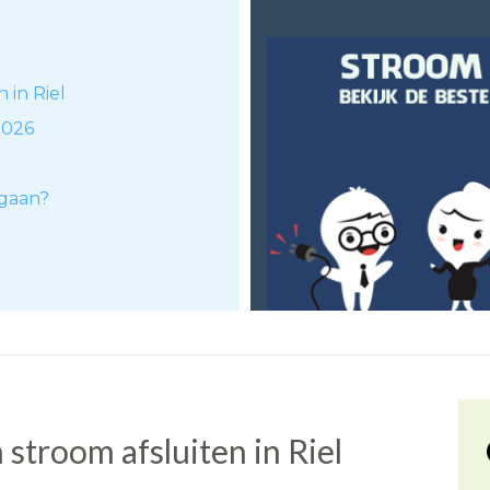
 in Riel
2026
 gaan?
stroom afsluiten in Riel