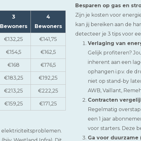
Besparen op gas en st
Zijn je kosten voor ener
3
4
kan jij bereiken aan de h
Bewoners
Bewoners
detecteer je 3 tips voor e
€132,25
€141,75
Verlaging van ener
€154,5
€162,5
Gelijk profiteren? J
inherent aan een lag
€168
€176,5
ophangen i.p.v. de d
€183,25
€192,25
niet op stand-by late
AWB, Vaillant, Remeh
€213,25
€222,25
Contracten vergeli
€159,25
€171,25
Regelmatig overstapp
een 1 jaar abonnemen
voor starters. Deze be
elektriciteitsproblemen.
Ga voor duurzame (
bijv. Westland Infra). Dit