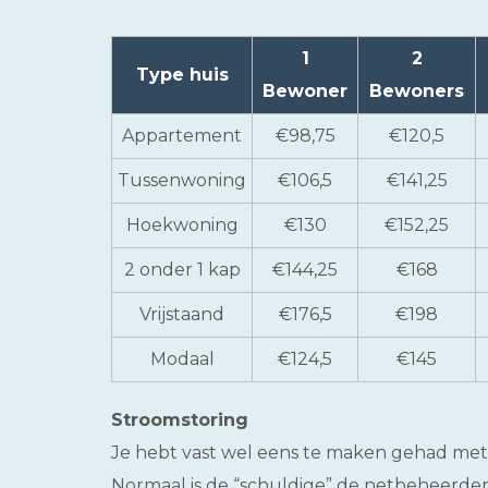
1
2
Type huis
Bewoner
Bewoners
Appartement
€98,75
€120,5
Tussenwoning
€106,5
€141,25
Hoekwoning
€130
€152,25
2 onder 1 kap
€144,25
€168
Vrijstaand
€176,5
€198
Modaal
€124,5
€145
Stroomstoring
Je hebt vast wel eens te maken gehad met 
Normaal is de “schuldige” de netbeheerder (