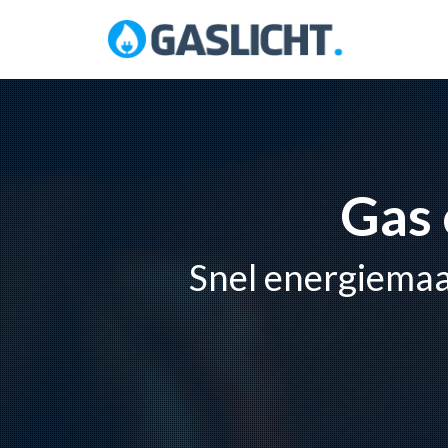
Skip
to
content
Gas 
Snel energiemaa