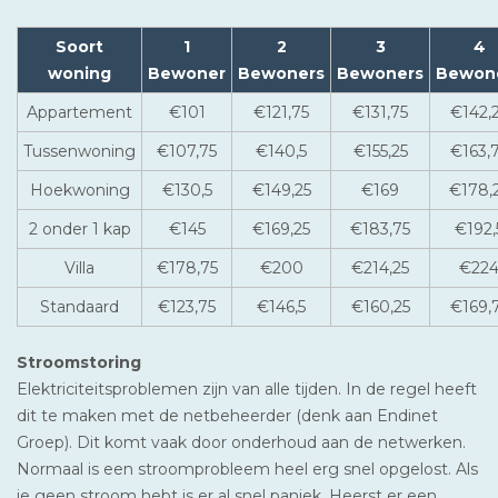
Soort
1
2
3
4
woning
Bewoner
Bewoners
Bewoners
Bewon
Appartement
€101
€121,75
€131,75
€142,
Tussenwoning
€107,75
€140,5
€155,25
€163,
Hoekwoning
€130,5
€149,25
€169
€178,
2 onder 1 kap
€145
€169,25
€183,75
€192,
Villa
€178,75
€200
€214,25
€22
Standaard
€123,75
€146,5
€160,25
€169,
Stroomstoring
Elektriciteitsproblemen zijn van alle tijden. In de regel heeft
dit te maken met de netbeheerder (denk aan Endinet
Groep). Dit komt vaak door onderhoud aan de netwerken.
Normaal is een stroomprobleem heel erg snel opgelost. Als
je geen stroom hebt is er al snel paniek. Heerst er een