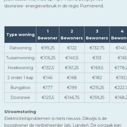
doorsnee- energieverbruik in de regio Purmerend.
1
2
3
4
Type woning
Bewoner
Bewoners
Bewoners
Bewon
Flatwoning
€99,25
€122
€132,75
€140,
Tussenwoning
€106,25
€140,5
€153
€165
Hoekwoning
€132,5
€151,25
€169,5
€178,
2 onder 1 kap
€146
€168
€182
€192,
Bungalow
€177
€199
€215,25
€222,
Doorsnee
€123,5
€146,75
€159,25
€168,
Stroomstoring
Elektriciteitsproblemen is niets nieuws. Dikwijls is de
boosdoener de netbeheerder (als. Liander). De oorzaak kan