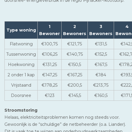
doorsnee- energieverbruik in de regio Pijnacker-Nootdorp.
1
2
3
4
Type woning
Bewoner
Bewoners
Bewoners
Bewon
Flatwoning
€100,75
€121,75
€131,5
€142,
Tussenwoning
€106,25
€140,75
€152,5
€162,
Hoekwoning
€131,25
€150,5
€167,5
€178,
2 onder 1 kap
€147,25
€167,25
€184
€193,
Vrijstaand
€178,25
€200,5
€213,75
€222,
Doorsnee
€123
€145,5
€160,5
€171,
Stroomstoring
Helaas, elektriciteitsproblemen komen nog steeds voor.
Gewoonlijk is de “schuldige” de netbeheerder (o.a. Liander).
Dit is vaak toe te wijzen aan onderhoudswerkzaamheden.