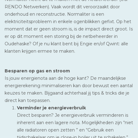
RENDO Netwerken). Vaak wordt dit veroorzaakt door
onderhoud en reconstructie. Normaliter is een
elektriciteitsprobleem in enkele ogenblikken gefixt. Op het
moment dat er geen stroom is, is de impact direct groot. Is
er op dit moment een storing bij de netbeheerder in
Oudehaske? Of je nu klant bent bij Engie en/of Qwint: alle
klanten krijgen ermee te maken.
Besparen op gas en stroom
Is jouw energienota aan de hoge kant? De maandelijkse
energierekening minimaliseren kan door bewust een aantal
keuzes te maken. Bijgaand achterhaal jij tips & tricks die je
direct kan toepassen.
Verminder je energieverbruik
Direct besparen? Je energieverbruik verminderen is
inherent aan een lagere nota. Mogelijkheden zijn “niet
alle radiatoren open zetten ” en “Gebruik een
tijdschakelaar om je close-in boiler uit te schakelen.”