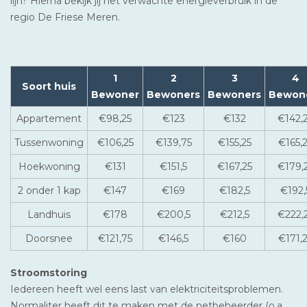
lijn? Hierna bekijk jij het verwachte energieverbruik in de
regio De Friese Meren.
1
2
3
4
Soort huis
Bewoner
Bewoners
Bewoners
Bewon
Appartement
€98,25
€123
€132
€142,
Tussenwoning
€106,25
€139,75
€155,25
€165,
Hoekwoning
€131
€151,5
€167,25
€179,
2 onder 1 kap
€147
€169
€182,5
€192,
Landhuis
€178
€200,5
€212,5
€222,
Doorsnee
€121,75
€146,5
€160
€171,
Stroomstoring
Iedereen heeft wel eens last van elektriciteitsproblemen.
Normaliter heeft dit te maken met de netbeheerder (o.a.