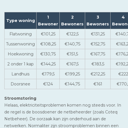
1
2
3
4
Type woning
Bewoner
Bewoners
Bewoners
Bewon
Flatwoning
€101,25
€122,5
€131,25
€140,
Tussenwoning
€108,25
€140,75
€152,75
€163,
Hoekwoning
€130,75
€151,5
€167,75
€176,
2 onder 1 kap
€144,25
€167,5
€183,5
€192,
Landhuis
€179,5
€199,25
€212,25
€22
Doorsnee
€124
€144,75
€161
€170,
Stroomstoring
Helaas, elektriciteitsproblemen komen nog steeds voor. In
de regel is de boosdoener de netbeheerder (zoals Coteq
Netbeheer). De oorzaak kan zijn onderhoud aan de
netwerken. Normaliter zijn stroomproblemen binnen een