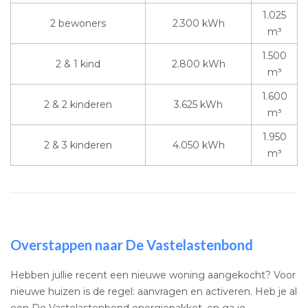
1.025
2 bewoners
2.300 kWh
m³
1.500
2 & 1 kind
2.800 kWh
m³
1.600
2 & 2 kinderen
3.625 kWh
m³
1.950
2 & 3 kinderen
4.050 kWh
m³
Overstappen naar De Vastelastenbond
Hebben jullie recent een nieuwe woning aangekocht? Voor
nieuwe huizen is de regel: aanvragen en activeren. Heb je al
een De Vastelastenbond energiepakket, en ga je