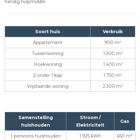
handig hulpmiddel.
Soort huis
Verbruik
Appartement
900 m³
Tussenwoning
1.300 m³
Hoekwoning
1.400 m³
2 onder 1 kap
1.750 m³
Vrijstaande woning
2.300 m³
Samenstelling
Stroom /
Gas
huishouden
Elektriciteit
1 persoons huishouden
1.925 kWh
650 m³