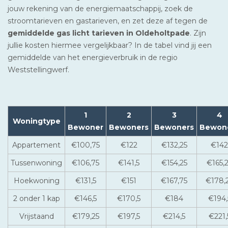
jouw rekening van de energiemaatschappij, zoek de
stroomtarieven en gastarieven, en zet deze af tegen de
gemiddelde gas licht tarieven in Oldeholtpade
. Zijn
jullie kosten hiermee vergelijkbaar? In de tabel vind jij een
gemiddelde van het energieverbruik in de regio
Weststellingwerf.
1
2
3
4
Woningtype
Bewoner
Bewoners
Bewoners
Bewon
Appartement
€100,75
€122
€132,25
€142
Tussenwoning
€106,75
€141,5
€154,25
€165,
Hoekwoning
€131,5
€151
€167,75
€178,
2 onder 1 kap
€146,5
€170,5
€184
€194,
Vrijstaand
€179,25
€197,5
€214,5
€221,