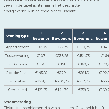
veel? In de tabel achterhaal je het geschatte
energieverbruik in de regio Noord-Brabant.
1
2
3
4
Woningtype
Bewoner
Bewoners
Bewoners
Bewon
Appartement
€98,75
€122,75
€130,75
€141
Tussenwoning
€107
€138,25
€154,75
€164
Hoekwoning
€130
€151
€169,5
€179,
2 onder 1 kap
€145,25
€170
€181,5
€192,
Bungalow
€178,5
€200,25
€212,75
€22
Gemiddeld
€121,25
€144,75
€159,5
€169,
Stroomstoring
Elektriciteitsproblemen zijn van alle tijden. Gewoonlijk heeft