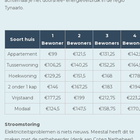
achterhaal je het doorsnee- energieverbruik in de regio
Tynaarlo.
1
2
3
4
Soort huis
Bewoner
Bewoners
Bewoners
Bewon
Appartement
€99
€121,5
€131,25
€142,
Tussenwoning
€106,25
€140,25
€152,25
€164,
Hoekwoning
€129,25
€151,5
€168
€17
2 onder 1 kap
€146
€167,25
€183
€19
Vrijstaand
€177,25
€199
€212,75
€223,
Modaal
€124,5
€147,5
€158,75
€170,
Stroomstoring
Elektriciteitsproblemen is niets nieuws. Meestal heeft dit te
maken met de netbeheerder (denk aan Coteq Netbeheer).