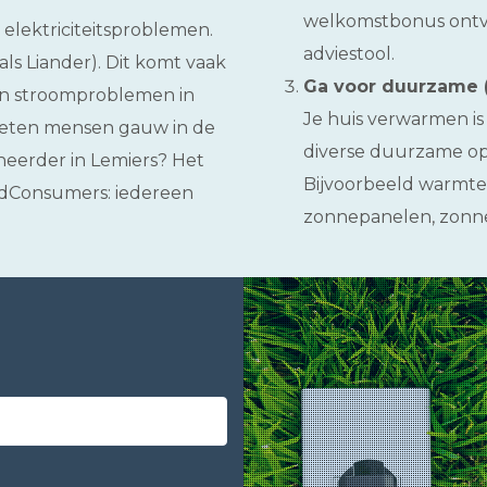
welkomstbonus ontvan
elektriciteitsproblemen.
adviestool.
ls Liander). Dit komt vaak
Ga voor duurzame (
ijn stroomproblemen in
Je huis verwarmen i
chieten mensen gauw in de
diverse duurzame op
eheerder in Lemiers? Het
Bijvoorbeeld warmten
itedConsumers: iedereen
zonnepanelen, zonne