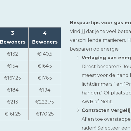
Bespaartips voor gas e
Vind jij dat je te veel be
3
4
verschillende manieren. H
Bewoners
Bewoners
besparen op energie.
€132
€140,5
Verlaging van ener
€154
€164,5
Direct besparen? Jo
meest voor de hand l
€167,25
€176,5
lichtdimmers ” en “P
€184
€194
hangen.” Of plaats zo
AWB of Nefit.
€213
€222,75
Contracten vergeli
€161,25
€170,25
Af en toe overstappe
raden! Selecteer een