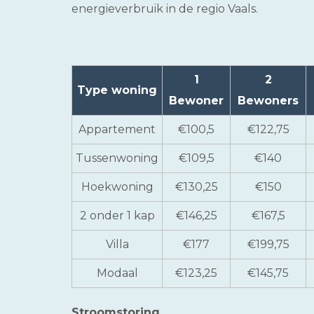
energieverbruik in de regio Vaals.
1
2
Type woning
Bewoner
Bewoners
Appartement
€100,5
€122,75
Tussenwoning
€109,5
€140
Hoekwoning
€130,25
€150
2 onder 1 kap
€146,25
€167,5
Villa
€177
€199,75
Modaal
€123,25
€145,75
Stroomstoring