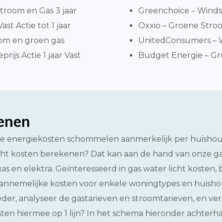
troom en Gas 3 jaar
Greenchoice – Windst
ast Actie tot 1 jaar
Oxxio – Groene Stroo
om en groen gas
UnitedConsumers – Wi
ijs Actie 1 jaar Vast
Budget Energie – Gro
kenen
t. De energiekosten schommelen aanmerkelijk per huisho
cht kosten berekenen? Dat kan aan de hand van onze gasli
as en elektra. Geïnteresseerd in gas water licht kosten
aannemelijke kosten voor enkele woningtypes en huishoude
er, analyseer de gastarieven en stroomtarieven, en verg
sten hiermee op 1 lijn? In het schema hieronder achterha