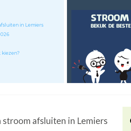
fsluiten in Lemiers
2026
k kiezen?
)
stroom afsluiten in Lemiers