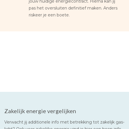
jouw huidige energiecontract. Hierna kan jij
pas het oversluiten definitief maken. Anders
riskeer je een boete.
Zakelijk energie vergelijken
Verwacht jij additionele info met betrekking tot zakelijk gas-
licht? Ook voor zakelijke energie vind je hier een hoop info.