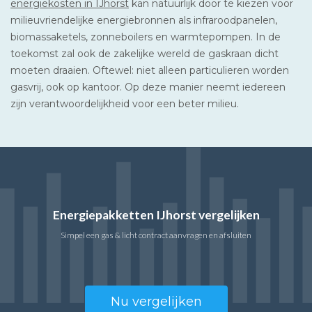
energiekosten in IJhorst
kan natuurlijk door te kiezen voor
milieuvriendelijke energiebronnen als infraroodpanelen,
biomassaketels, zonneboilers en warmtepompen. In de
toekomst zal ook de zakelijke wereld de gaskraan dicht
moeten draaien. Oftewel: niet alleen particulieren worden
gasvrij, ook op kantoor. Op deze manier neemt iedereen
zijn verantwoordelijkheid voor een beter milieu.
Energiepakketten IJhorst vergelijken
Simpel een gas & licht contract aanvragen en afsluiten
Nu vergelijken