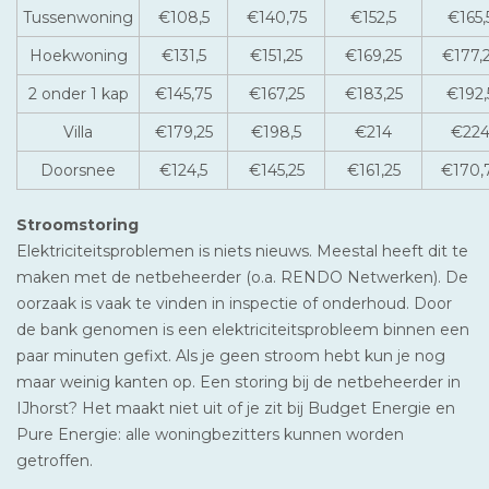
Tussenwoning
€108,5
€140,75
€152,5
€165,
Hoekwoning
€131,5
€151,25
€169,25
€177,
2 onder 1 kap
€145,75
€167,25
€183,25
€192,
Villa
€179,25
€198,5
€214
€22
Doorsnee
€124,5
€145,25
€161,25
€170,
Stroomstoring
Elektriciteitsproblemen is niets nieuws. Meestal heeft dit te
maken met de netbeheerder (o.a. RENDO Netwerken). De
oorzaak is vaak te vinden in inspectie of onderhoud. Door
de bank genomen is een elektriciteitsprobleem binnen een
paar minuten gefixt. Als je geen stroom hebt kun je nog
maar weinig kanten op. Een storing bij de netbeheerder in
IJhorst? Het maakt niet uit of je zit bij Budget Energie en
Pure Energie: alle woningbezitters kunnen worden
getroffen.