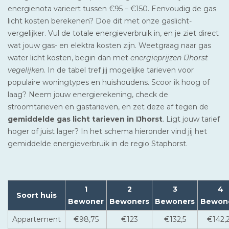
energienota varieert tussen €95 – €150. Eenvoudig de gas
licht kosten berekenen? Doe dit met onze gaslicht-
vergelijker. Vul de totale energieverbruik in, en je ziet direct
wat jouw gas- en elektra kosten zijn. Weetgraag naar gas
water licht kosten, begin dan met
energieprijzen IJhorst
vegelijken
. In de tabel tref jij mogelijke tarieven voor
populaire woningtypes en huishoudens. Scoor ik hoog of
laag? Neem jouw energierekening, check de
stroomtarieven en gastarieven, en zet deze af tegen de
gemiddelde gas licht tarieven in IJhorst
. Ligt jouw tarief
hoger of juist lager? In het schema hieronder vind jij het
gemiddelde energieverbruik in de regio Staphorst.
1
2
3
4
Soort huis
Bewoner
Bewoners
Bewoners
Bewon
Appartement
€98,75
€123
€132,5
€142,