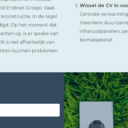
Wissel de CV in vo
ld Endinet Groep). Vaak
Centrale verwarming 
econstructie. In de regel
meerdere duurzame 
indigd. Op het moment dat
infraroodpanelen, p
anten op. Is er sprake van
biomassaketel.
t is niet afhankelijk van
tanten kunnen problemen