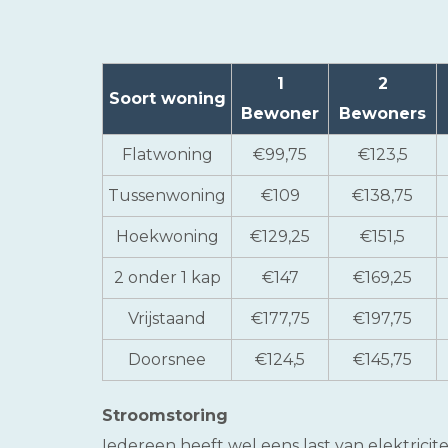
1
2
Soort woning
Bewoner
Bewoners
Flatwoning
€99,75
€123,5
Tussenwoning
€109
€138,75
Hoekwoning
€129,25
€151,5
2 onder 1 kap
€147
€169,25
Vrijstaand
€177,75
€197,75
Doorsnee
€124,5
€145,75
Stroomstoring
Iedereen heeft wel eens last van elektrici