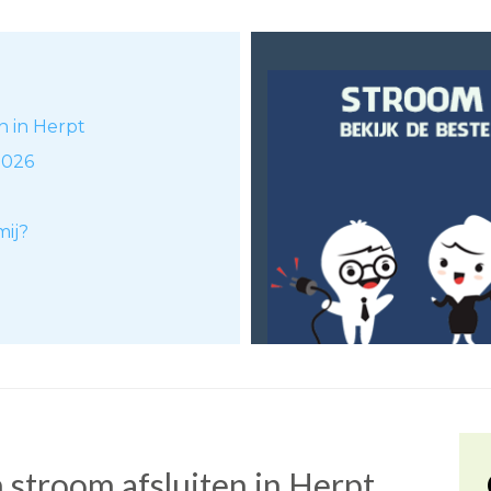
n in Herpt
2026
mij?
stroom afsluiten in Herpt