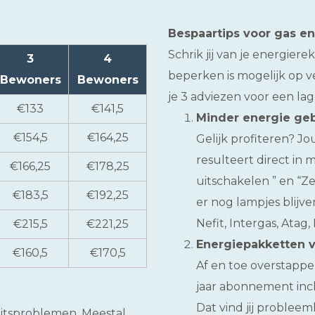
Bespaartips voor gas e
Schrik jij van je energie
3
4
beperken is mogelijk op v
Bewoners
Bewoners
je 3 adviezen voor een la
€133
€141,5
Minder energie ge
€154,5
€164,25
Gelijk profiteren? 
resulteert direct in 
€166,25
€178,25
uitschakelen ” en “Z
€183,5
€192,25
er nog lampjes blijve
Nefit, Intergas, Atag,
€215,5
€221,25
Energiepakketten v
€160,5
€170,5
Af en toe overstappen
jaar abonnement inc
Dat vind jij problee
teitsproblemen. Meestal