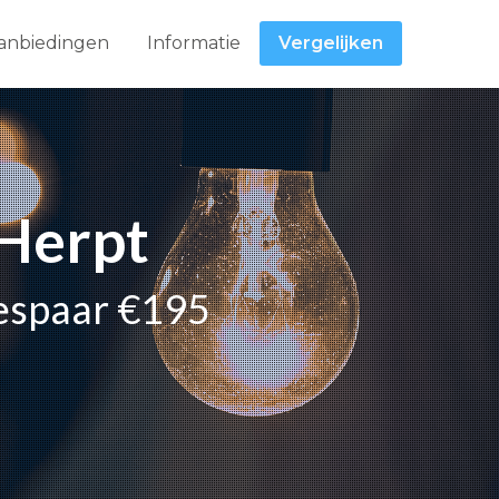
anbiedingen
Informatie
Vergelijken
 Herpt
bespaar €195