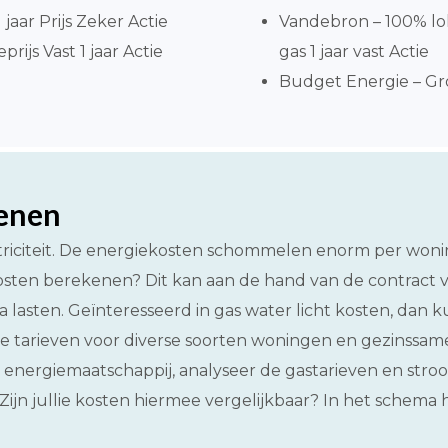
jaar Prijs Zeker Actie
Vandebron – 100% l
ijs Vast 1 jaar Actie
gas 1 jaar vast Actie
Budget Energie – Gro
kenen
riciteit. De energiekosten schommelen enorm per wonin
osten berekenen? Dit kan aan de hand van de contract ve
lasten. Geïnteresseerd in gas water licht kosten, dan ku
 tarieven voor diverse soorten woningen en gezinssamenst
nergiemaatschappij, analyseer de gastarieven en stroom
 Zijn jullie kosten hiermee vergelijkbaar? In het schema 