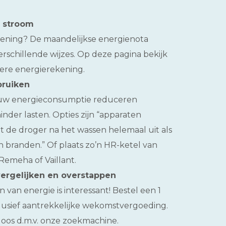
n stroom
rekening? De maandelijkse energienota
erschillende wijzes. Op deze pagina bekijk
gere energierekening.
bruiken
Jouw energieconsumptie reduceren
minder lasten. Opties zijn “apparaten
et de droger na het wassen helemaal uit als
n branden.” Of plaats zo’n HR-ketel van
 Remeha of Vaillant.
ergelijken en overstappen
 van energie is interessant! Bestel een 1
lusief aantrekkelijke wekomstvergoeding.
mloos d.m.v. onze zoekmachine.