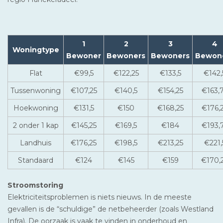
1
2
3
4
Woningtype
Bewoner
Bewoners
Bewoners
Bewon
Flat
€99,5
€122,25
€133,5
€142,
Tussenwoning
€107,25
€140,5
€154,25
€163,
Hoekwoning
€131,5
€150
€168,25
€176,
2 onder 1 kap
€145,25
€169,5
€184
€193,
Landhuis
€176,25
€198,5
€213,25
€221,
Standaard
€124
€145
€159
€170,
Stroomstoring
Elektriciteitsproblemen is niets nieuws. In de meeste
gevallen is de “schuldige” de netbeheerder (zoals Westland
Infra). De oorzaak is vaak te vinden in onderhoud en