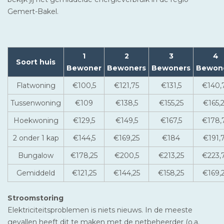
Gemert-Bakel.
1
2
3
4
Soort huis
Bewoner
Bewoners
Bewoners
Bewon
Flatwoning
€100,5
€121,75
€131,5
€140,
Tussenwoning
€109
€138,5
€155,25
€165,
Hoekwoning
€129,5
€149,5
€167,5
€178,
2 onder 1 kap
€144,5
€169,25
€184
€191,
Bungalow
€178,25
€200,5
€213,25
€223,
Gemiddeld
€121,25
€144,25
€158,25
€169,
Stroomstoring
Elektriciteitsproblemen is niets nieuws. In de meeste
gevallen heeft dit te maken met de netbeheerder (o.a.