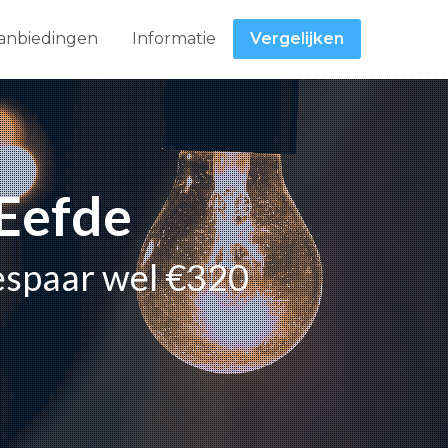
anbiedingen
Informatie
Vergelijken
 Eefde
espaar wel €320