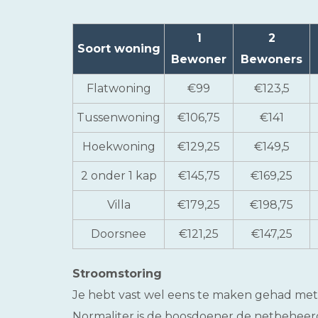
1
2
Soort woning
Bewoner
Bewoners
Flatwoning
€99
€123,5
Tussenwoning
€106,75
€141
Hoekwoning
€129,25
€149,5
2 onder 1 kap
€145,75
€169,25
Villa
€179,25
€198,75
Doorsnee
€121,25
€147,25
Stroomstoring
Je hebt vast wel eens te maken gehad met 
Normaliter is de boosdoener de netbeheerd