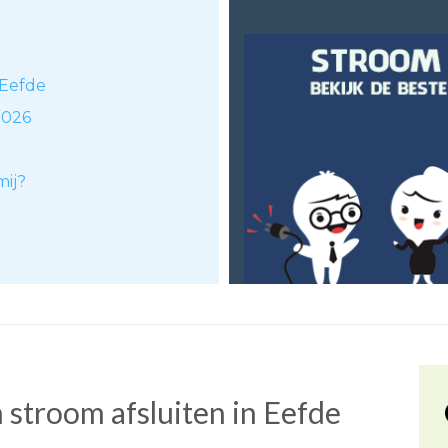
 Eefde
2026
mij?
stroom afsluiten in Eefde