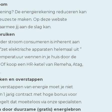
room
rekening? De energierekening reduceren kan
euzes te maken. Op deze website
armee jij aan de slag kan.
bruiken
nder stroom consumeren is inherent aan
 “zet elektrische apparaten helemaal uit ”
temperatuur wennen in je huis door de
” Of koop een HR-ketel van Remeha, Atag,
.
jken en overstappen
erstappen van energie moet je niet
n 1 jarig contract met hoge bonus voor
gelt dat moeiteloos via onze specialisten.
 door duurzame (gratis) energiebron