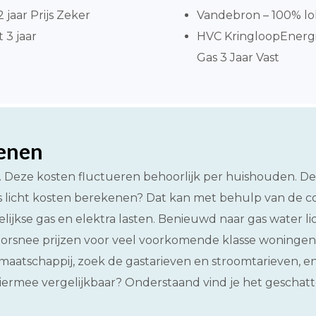
jaar Prijs Zeker
Vandebron – 100% lok
 3 jaar
HVC KringloopEnergi
Gas 3 Jaar Vast
kenen
t. Deze kosten fluctueren behoorlijk per huishouden. D
 licht kosten berekenen? Dat kan met behulp van de cont
ijkse gas en elektra lasten. Benieuwd naar gas water l
doorsnee prijzen voor veel voorkomende klasse woningen
aatschappij, zoek de gastarieven en stroomtarieven, en
n hiermee vergelijkbaar? Onderstaand vind je het geschat