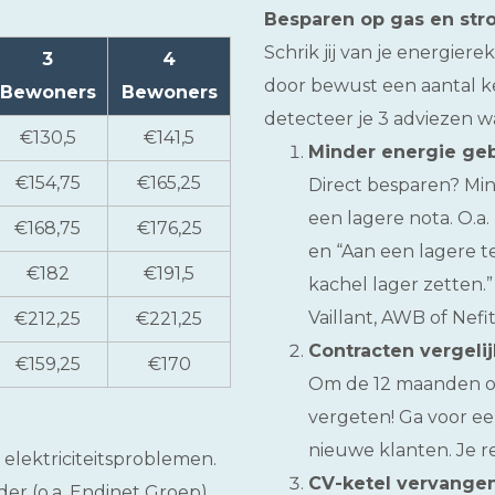
Besparen op gas en st
Schrik jij van je energie
3
4
door bewust een aantal k
Bewoners
Bewoners
detecteer je 3 adviezen wa
€130,5
€141,5
Minder energie ge
€154,75
€165,25
Direct besparen? Mi
een lagere nota. O.a.
€168,75
€176,25
en “Aan een lagere 
€182
€191,5
kachel lager zetten.
Vaillant, AWB of Nefit
€212,25
€221,25
Contracten vergeli
€159,25
€170
Om de 12 maanden ov
vergeten! Ga voor ee
nieuwe klanten. Je re
elektriciteitsproblemen.
CV-ketel vervangen
er (o.a. Endinet Groep).