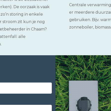
Centrale verwarming
en). De oorzaak is vaak
er meerdere duurzam
 zo’n storing in enkele
gebruiken. Bijv. wa
 stroom zit kun je nog
zonneboiler, biomass
 netbeheerder in Chaam?
ttenfall: alle
.