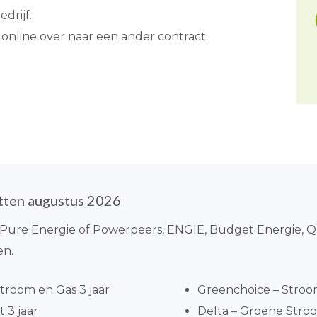
drijf.
 online over naar een ander contract.
tten augustus 2026
o, Pure Energie of Powerpeers, ENGIE, Budget Energie, 
en.
troom en Gas 3 jaar
Greenchoice – Stroo
t 3 jaar
Delta – Groene Stroo