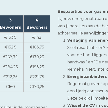
Bespaartips voor gas e
Is jouw energienota aan 
3
4
kan jij bereiken aan de h
Bewoners
Bewoners
achterhaal je aanwijzinge
€133,5
€142
Verlaging van ener
€152,5
€163,75
Snel resultaat zien? 
voor de hand liggend.
€168,75
€179,25
handwas ” en “De gev
€184,25
€193,25
Remeha, Nefit, Interg
Energieaanbieders 
€212,25
€221,75
Regelmatig overstap
€160
€170,25
een 1 jarig contract
Deze bekijk jij moeit
Wissel de CV in vo
rmaliter is de boosdoener