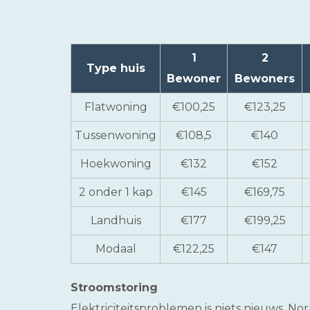
1
2
Type huis
Bewoner
Bewoners
Flatwoning
€100,25
€123,25
Tussenwoning
€108,5
€140
Hoekwoning
€132
€152
2 onder 1 kap
€145
€169,75
Landhuis
€177
€199,25
Modaal
€122,25
€147
Stroomstoring
Elektriciteitsproblemen is niets nieuws. No