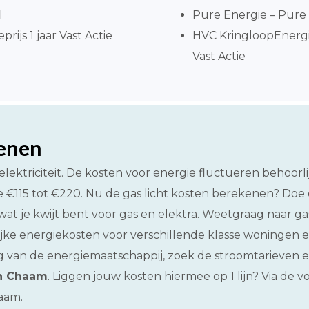
l
Pure Energie – Pure 
ijs 1 jaar Vast Actie
HVC KringloopEnergi
Vast Actie
kenen
lektriciteit. De kosten voor energie fluctueren behoor
 €115 tot €220. Nu de gas licht kosten berekenen? Doe d
 wat je kwijt bent voor gas en elektra. Weetgraag naar ga
elijke energiekosten voor verschillende klasse woningen
an de energiemaatschappij, zoek de stroomtarieven en 
in Chaam
. Liggen jouw kosten hiermee op 1 lijn? Via de v
aam.