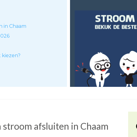
en in Chaam
2026
k kiezen?
 stroom afsluiten in Chaam