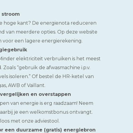
n stroom
de hoge kant? De energienota reduceren
and van meerdere opties. Op deze website
n voor een lagere energierekening.
giegebruik
Minder elektriciteit verbruiken is het meest
 Zoals “gebruik de afwasmachine i.p.v.
els isoleren.” Of bestel de HR-ketel van
as, AWB of Vaillant.
vergelijken en overstappen
pen van energie is erg raadzaam! Neem
 waarbij je een welkomstbonus ontvangt.
eloos met onze adviestool.
or een duurzame (gratis) energiebron