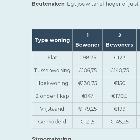
Beutenaken
. Ligt jouw tarief hoger of ju
1
2
Type woning
Bewoner
Bewoners
Flat
€98,75
€123
Tussenwoning
€106,75
€140,75
Hoekwoning
€130,75
€150
2 onder 1 kap
€147
€170,5
Vrijstaand
€179,25
€199
Gemiddeld
€121,5
€145,25
Stroomstoring