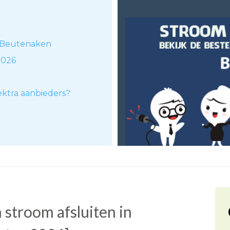
in Beutenaken
2026
lektra aanbieders?
stroom afsluiten in