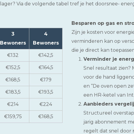
ist lager? Via de volgende tabel tref je het doorsnee- en
Besparen op gas en st
Zijn je kosten voor energ
3
4
verminderen kan op versch
Bewoners
Bewoners
die je direct kan toepassen
€132
€142,5
Verminder je energ
€152,5
€164,5
Snel resultaat zien? 
voor de hand liggend
€168,5
€179
en “De oven open ze
€183,5
€193,5
een HR-ketel van Int
Aanbieders vergeli
€214
€224
Structureel overstap
€159,75
€168,5
jarig abonnement me
regelt dat snel door 