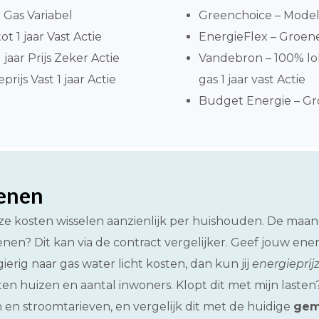
Gas Variabel
Greenchoice – Model
ot 1 jaar Vast Actie
EnergieFlex – Groene
jaar Prijs Zeker Actie
Vandebron – 100% l
ijs Vast 1 jaar Actie
gas 1 jaar vast Actie
Budget Energie – Gro
kenen
Deze kosten wisselen aanzienlijk per huishouden. De maan
nen? Dit kan via de contract vergelijker. Geef jouw en
ierig naar gas water licht kosten, dan kun jij
energiepri
rten huizen en aantal inwoners. Klopt dit met mijn last
 en stroomtarieven, en vergelijk dit met de huidige
gemi