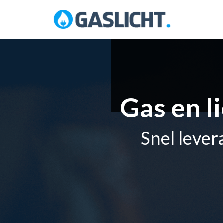
Skip
to
content
Gas en l
Snel lever