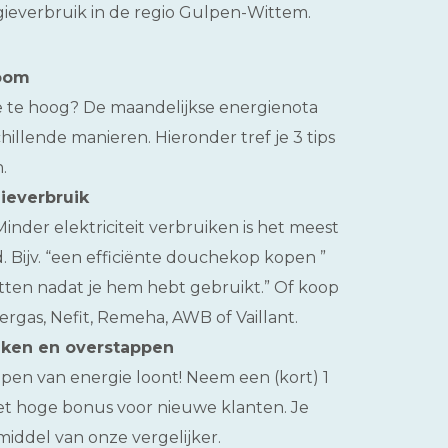
ergieverbruik in de regio Gulpen-Wittem.
room
ie te hoog? De maandelijkse energienota
illende manieren. Hieronder tref je 3 tips
.
ieverbruik
Minder elektriciteit verbruiken is het meest
. Bijv. “een efficiënte douchekop kopen ”
tten nadat je hem hebt gebruikt.” Of koop
ergas, Nefit, Remeha, AWB of Vaillant.
jken en overstappen
pen van energie loont! Neem een (kort) 1
t hoge bonus voor nieuwe klanten. Je
middel van onze vergelijker.