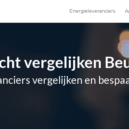
Energieleveranciers
A
icht vergelijken B
anciers vergelijken en bespa