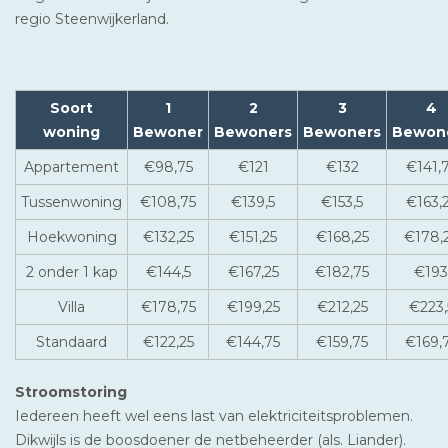
regio Steenwijkerland.
Soort
1
2
3
4
woning
Bewoner
Bewoners
Bewoners
Bewon
Appartement
€98,75
€121
€132
€141,
Tussenwoning
€108,75
€139,5
€153,5
€163,
Hoekwoning
€132,25
€151,25
€168,25
€178,
2 onder 1 kap
€144,5
€167,25
€182,75
€193
Villa
€178,75
€199,25
€212,25
€223,
Standaard
€122,25
€144,75
€159,75
€169,
Stroomstoring
Iedereen heeft wel eens last van elektriciteitsproblemen.
Dikwijls is de boosdoener de netbeheerder (als. Liander).