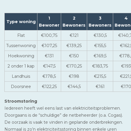
1
2
3
4
Type woning
Bewoner
Bewoners
Bewoners
Bewon
Flat
€100,75
€121
€130,5
€140,
Tussenwoning
€107,25
€139,25
€155,5
€162,
Hoekwoning
€131
€150
€169,5
€178,
2 onder 1 kap
€147,5
€170,25
€183,75
€193
Landhuis
€178,5
€198
€215,5
€221,
Doorsnee
€122,25
€144,5
€161
€17
Stroomstoring
Iedereen heeft wel eens last van elektriciteitsproblemen.
Doorgaans is de “schuldige” de netbeheerder (o.a. Cogas).
De oorzaak is vaak te vinden in geplande onderbrekingen.
Normaal is zo’n elektriciteitsstoring binnen enkele uren