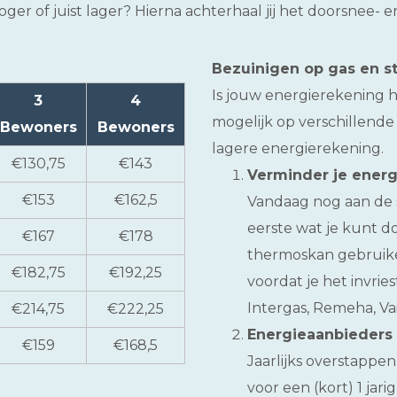
 hoger of juist lager? Hierna achterhaal jij het doorsnee-
Bezuinigen op gas en s
Is jouw energierekening 
3
4
mogelijk op verschillende 
Bewoners
Bewoners
lagere energierekening.
€130,75
€143
Verminder je energ
€153
€162,5
Vandaag nog aan de 
eerste wat je kunt d
€167
€178
thermoskan gebruiken
€182,75
€192,25
voordat je het invri
Intergas, Remeha, Vail
€214,75
€222,25
Energieaanbieders 
€159
€168,5
Jaarlijks overstappen
voor een (kort) 1 ja