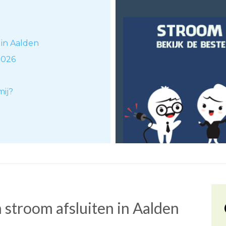
 in Aalden
2026
mij?
)
stroom afsluiten in Aalden