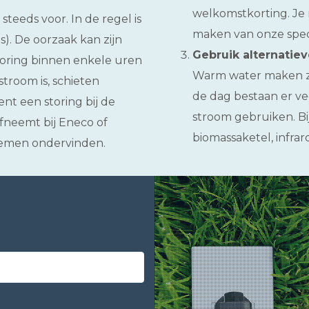
welkomstkorting. Je 
teeds voor. In de regel is
maken van onze speci
). De oorzaak kan zijn
Gebruik alternatiev
storing binnen enkele uren
Warm water maken z
room is, schieten
de dag bestaan er v
nt een storing bij de
stroom gebruiken. Bi
fneemt bij Eneco of
biomassaketel, infra
lemen ondervinden.