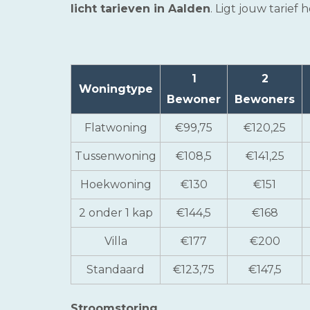
licht tarieven in Aalden
. Ligt jouw tarief
1
2
Woningtype
Bewoner
Bewoners
Flatwoning
€99,75
€120,25
Tussenwoning
€108,5
€141,25
Hoekwoning
€130
€151
2 onder 1 kap
€144,5
€168
Villa
€177
€200
Standaard
€123,75
€147,5
Stroomstoring