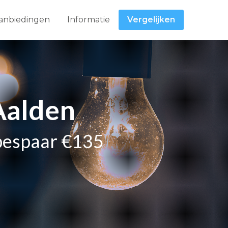
anbiedingen
Informatie
Vergelijken
 Aalden
 bespaar €135