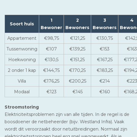
1
2
3
4
Soort huis
Bewoner
Bewoners
Bewoners
Bewon
Appartement
€98,75
€121,25
€130,75
€142,
Tussenwoning
€107
€139,25
€153
€163
Hoekwoning
€130,5
€151,25
€167,25
€177,
2 onder 1 kap
€144,75
€170,25
€183,25
€194,
Villa
€176,25
€200,25
€214
€22
Modaal
€123
€145
€160
€168,
Stroomstoring
Elektriciteitsproblemen zijn van alle tijden. In de regel is de
boosdoener de netbeheerder (bijv. Westland Infra). Vaak
wordt dit veroorzaakt door netuitbreidingen. Normaal zijn
elektriciteitsstoringen heel erg snel weggewerkt. Als je