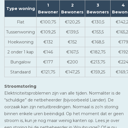
1
2
3
4
Type woning
Bewoner
Bewoners
Bewoners
Bewon
Flat
€100,75
€120,25
€130,5
€142,
Tussenwoning
€109,25
€139,5
€153,5
€165,
Hoekwoning
€132
€152
€168,5
€17
2 onder 1 kap
€146
€167,5
€182,75
€192
Bungalow
€177
€200
€213,75
€22
Standaard
€121,75
€147,25
€159,25
€169,
Stroomstoring
Elektriciteitsproblemen zijn van alle tijden. Normaliter is de
“schuldige” de netbeheerder (bijvoorbeeld Liander). De
oorzaak kan zijn netuitbreidingen. Normaal is zo’n storing
binnen enkele uren beëindigd. Op het moment dat er geen
stroom is, kun je nog maar weinig kanten op. Lees je over
een storing bij de netbeheerder in Woubrugge? Of je nu