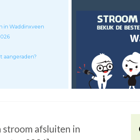
en in Waddinxveen
2026
dt aangeraden?
stroom afsluiten in