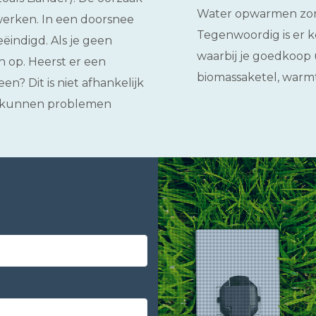
Water opwarmen zorg
werken. In een doorsnee
Tegenwoordig is er 
ëindigd. Als je geen
waarbij je goedkoop
 op. Heerst er een
biomassaketel, warmt
n? Dit is niet afhankelijk
en kunnen problemen