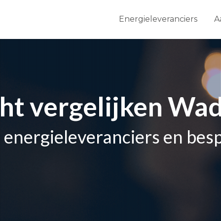
Energieleveranciers
A
cht vergelijken W
le energieleveranciers en bes