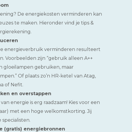
room
rekening? De energiekosten verminderen kan
uzes te maken. Hieronder vind je tips &
ergierekening.
duceren
 Je energieverbruik verminderen resulteert
en. Voorbeelden zijn “gebruik alleen A++
n gloeilampen gebruiken, maar
mpen.” Of plaats zo’n HR-ketel van Atag,
 of Nefit.
jken en overstappen
 van energie is erg raadzaam! Kies voor een
aar) met een hoge welkomstkorting. Jij
 specialisten.
e (gratis) energiebronnen