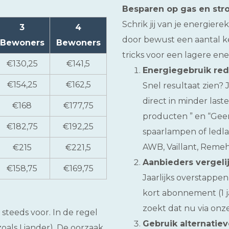
Besparen op gas en st
Schrik jij van je energie
3
4
door bewust een aantal ke
Bewoners
Bewoners
tricks voor een lagere en
€130,25
€141,5
Energiegebruik re
€154,25
€162,5
Snel resultaat zien?
direct in minder last
€168
€177,75
producten ” en “Gee
€182,75
€192,25
spaarlampen of ledla
AWB, Vaillant, Remeha
€215
€221,5
Aanbieders vergeli
€158,75
€169,75
Jaarlijks overstappen
kort abonnement (1 j
zoekt dat nu via onze
steeds voor. In de regel
Gebruik alternatiev
oals Liander). De oorzaak