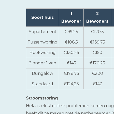
1
2
Soort huis
Bewoner
Bewoners
Appartement
€99,25
€120,5
Tussenwoning
€108,5
€139,75
Hoekwoning
€130,25
€150
2 onder 1 kap
€145
€170,25
Bungalow
€178,75
€200
Standaard
€124,25
€147
Stroomstoring
Helaas, elektriciteitsproblemen komen nog 
heeft dit te maken met de netbeheerder (z