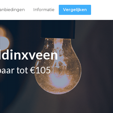
anbiedingen
Informatie
Vergelijken
addinxveen
paar tot €105